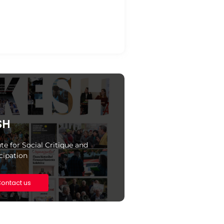
est of the Workers of the
ek sh.p.k' Garment Factory in
ë
/05/2023
SH
ute for Social Critique and
ipation
ontact us