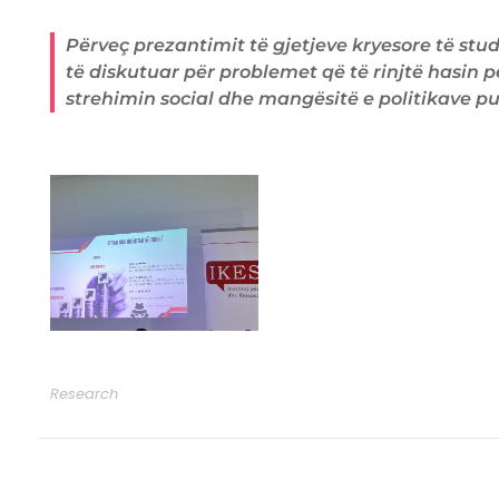
Përveç prezantimit të gjetjeve kryesore të stu
të diskutuar për problemet që të rinjtë hasin 
strehimin social dhe mangësitë e politikave pub
Research