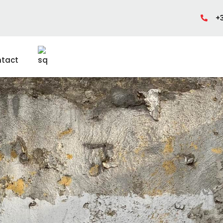
+3
tact