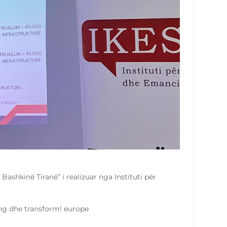
Hous
Muni
15
ashkinë Tiranë” i realizuar nga Instituti për
ng dhe transform! europe