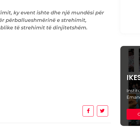
Prot
'Alt
dimit, ky event ishte dhe një mundësi për
Kruj
21
për përballueshmërinë e strehimit,
like të strehimit të dinjitetshëm.
IKE
Instit
Emanc
C