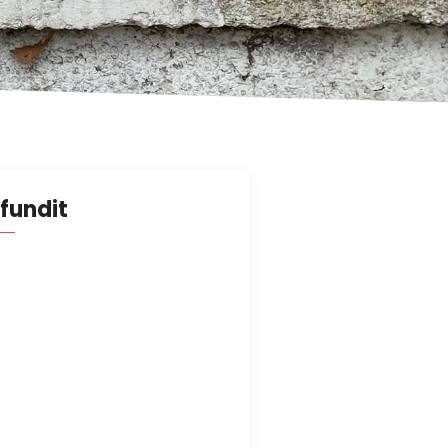
 fundit
ING IS A RIGHT, NOT A
NESS
/02/2025