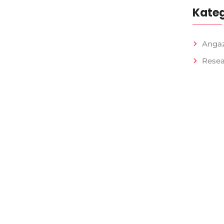
Kateg
Anga
Rese
Projects
C
Home
I
c
Research
o
u