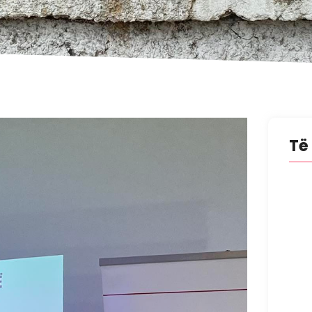
Të
HOUS
BUSI
15