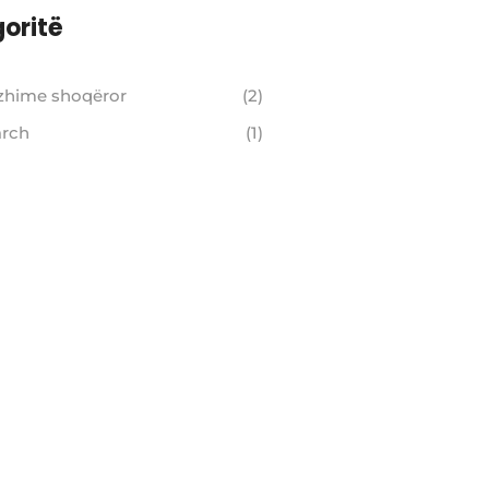
oritë
zhime shoqëror
(2)
arch
(1)
ontact us
f you have any questions, wish to
ollaborate, or learn more about
ur initiatives, feel free to contact
s