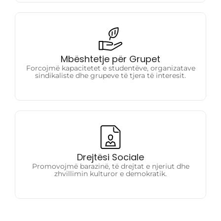
Mbështetje për Grupet
Forcojmë kapacitetet e studentëve, organizatave
Mbështetje për Grupet
sindikaliste dhe grupeve të tjera të interesit.
Forcojmë kapacitetet e studentëve, organizatave
sindikaliste dhe grupeve të tjera të interesit.
Drejtësi Sociale
Promovojmë barazinë, të drejtat e njeriut dhe
Drejtësi Sociale
zhvillimin kulturor e demokratik.
Promovojmë barazinë, të drejtat e njeriut dhe
zhvillimin kulturor e demokratik.