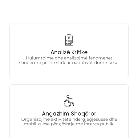
Analizë Kritike
Hulumtojmë dhe analizojmë fenomenet
Analizë Kritike
shoqërore për të sfiduar narrativat dominuese.
Hulumtojmë dhe analizojmë fenomenet
shoqërore për të sfiduar narrativat dominuese.
Angazhim Shoqëror
Organizojmë aktivitete ndërgjegjësuese dhe
Angazhim Shoqëror
mobilizuese për çështje me interes publik.
Organizojmë aktivitete ndërgjegjësuese dhe
mobilizuese për çështje me interes publik.