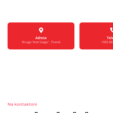
Adresa
Tel
Rruga "Karl Gega" , Tiranë
+355 69 
Na kontaktoni