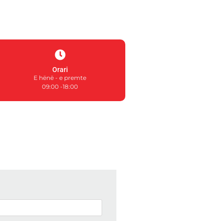
Orari
E hënë - e premte
09:00 -18:00