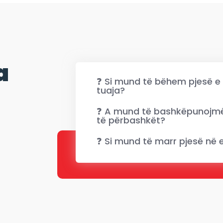
a
❓ Si mund të bëhem pjesë e
tuaja?
❓ A mund të bashkëpunojmë 
të përbashkët?
❓ Si mund të marr pjesë në 