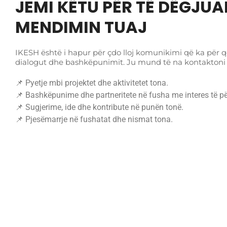
JEMI KËTU PËR TË DËGJUA
MENDIMIN TUAJ
IKESH është i hapur për çdo lloj komunikimi që ka për q
dialogut dhe bashkëpunimit. Ju mund të na kontaktoni 
📌 Pyetje mbi projektet dhe aktivitetet tona.
📌 Bashkëpunime dhe partneritete në fusha me interes të p
📌 Sugjerime, ide dhe kontribute në punën tonë.
📌 Pjesëmarrje në fushatat dhe nismat tona.