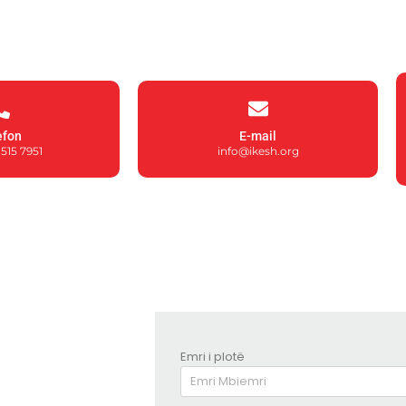
efon
E-mail
515 7951
info@ikesh.org
Emri i plotë