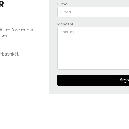
R
E-mail
Mesazhi
ëllim forcimin e
për:
ërbashkët.
Dërgo